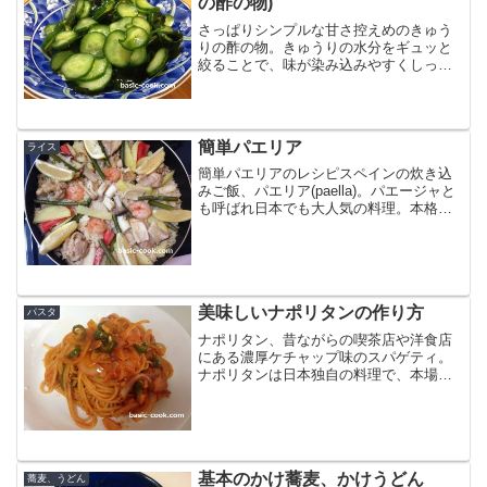
の酢の物)
さっぱりシンプルな甘さ控えめのきゅう
りの酢の物。きゅうりの水分をギュッと
絞ることで、味が染み込みやすくしっか
りとした酢の物になります。きゅうりの
酢の物にはポリ袋を使うと簡単です。そ
うすることで塩が均一に回りやすく、水
分を絞るのにも便利です。...
簡単パエリア
ライス
簡単パエリアのレシピスペインの炊き込
みご飯、パエリア(paella)。パエージャと
も呼ばれ日本でも大人気の料理。本格的
なパエリアパンで具材をそろえてたくさ
ん作るのも楽しいけど、いつでも簡単に
お気軽にフライパン一つで料理する簡単
パエリアのレシ...
美味しいナポリタンの作り方
パスタ
ナポリタン、昔ながらの喫茶店や洋食店
にある濃厚ケチャップ味のスパゲティ。
ナポリタンは日本独自の料理で、本場イ
タリアには「ナポリタン」というメニュ
ーはありません。ナポリタンには「スパ
ゲティを炒める」という工程が必要で、
それがイタリアでは邪道...
基本のかけ蕎麦、かけうどん
蕎麦、うどん