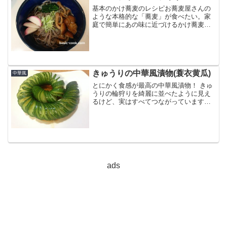
基本のかけ蕎麦のレシピお蕎麦屋さんの
ような本格的な「蕎麦」が食べたい。家
庭で簡単にあの味に近づけるかけ蕎麦レ
シピです。専用の出汁や返しがなくても
びっくりするくらい美味しく仕上がりま
すよ。材料(1人前)蕎麦：1人前（生麺でも
乾麺でも）だし汁：...
きゅうりの中華風漬物(蓑衣黄瓜)
中華風
とにかく食感が最高の中華風漬物！ きゅ
うりの輪狩りを綺麗に並べたように見え
るけど、実はすべてつながっています。
蛇腹切り(じゃばら切り)したきゅうりは見
た目のインパクトが大きいだけじゃな
く、味が染み込みやすく即席でも食べら
れます。飾り切りした...
ads