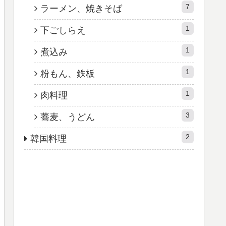
7
ラーメン、焼きそば
1
下ごしらえ
1
煮込み
1
粉もん、鉄板
1
肉料理
3
蕎麦、うどん
2
韓国料理