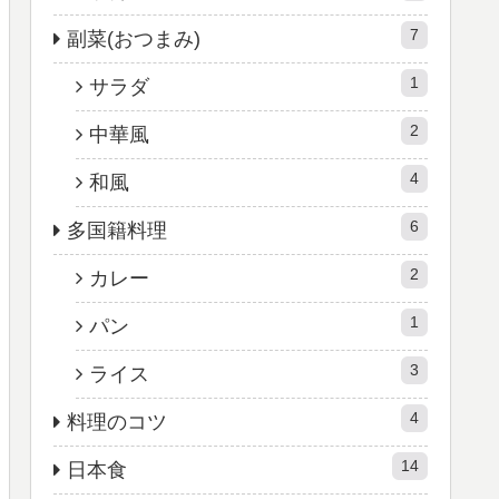
7
副菜(おつまみ)
1
サラダ
2
中華風
4
和風
6
多国籍料理
2
カレー
1
パン
3
ライス
4
料理のコツ
14
日本食