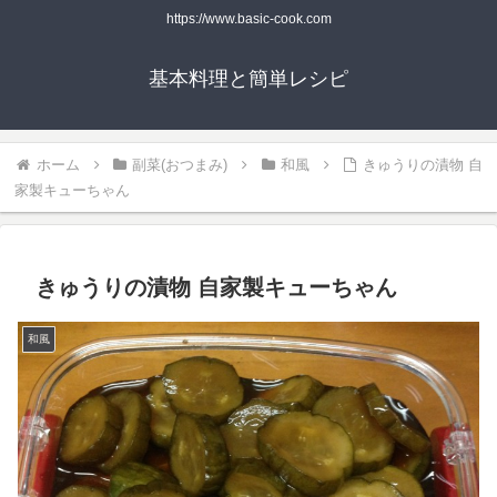
https://www.basic-cook.com
基本料理と簡単レシピ
ホーム
副菜(おつまみ)
和風
きゅうりの漬物 自
家製キューちゃん
きゅうりの漬物 自家製キューちゃん
和風