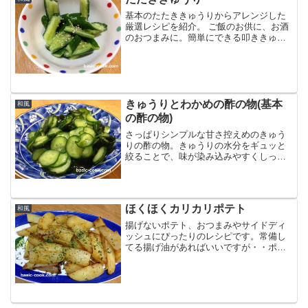
基本のたたききゅうりからアレンジした
厳選レシピを紹介。 ご飯のお供に、お酒
のおつまみに。簡単にできる叩ききゅう
りは、もう一皿欲しいときにピッタリの
一品！きゅうりをたたくことで、切り口
の断面がでこぼこになり味がより早く染
み込みやすくなります。...
きゅうりとわかめの酢の物(基本
和風
の酢の物)
さっぱりシンプルな甘さ控えめのきゅう
りの酢の物。きゅうりの水分をギュッと
絞ることで、味が染み込みやすくしっか
りとした酢の物になります。きゅうりの
酢の物にはポリ袋を使うと簡単です。そ
うすることで塩が均一に回りやすく、水
分を絞るのにも便利です。...
ほくほくカリカリポテト
和風
揚げないポテト、おつまみやサイドディ
ッシュにぴったりのレシピです。常備し
てる揚げ油があればいいですが・・ポテ
トフライのためだけに新しい油で一から
って一苦労ですよね。そんなときに、じ
ゃがいもをフライパン揚げ焼きすること
で簡単にほくほくカリカリ...