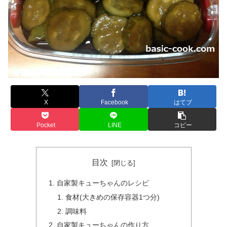
X
Facebook
はてブ
Pocket
LINE
コピー
目次
自家製キューちゃんのレシピ
食材(大きめの保存容器1つ分)
調味料
自家製キューちゃんの作り方