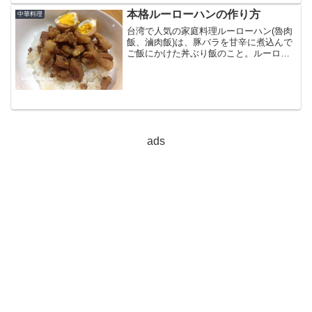
本格ルーローハンの作り方
中華料理
台湾で人気の家庭料理ルーローハン(魯肉
飯、滷肉飯)は、豚バラを甘辛に煮込んで
ご飯にかけた丼ぶり飯のこと。ルーロー
ハンは日本でいう「B級グルメ」で、台湾
の屋台ではあちこちで見かける「おふく
ろの味」です！本格ルーローハンの作り
方食材(たっぷり4...
ads