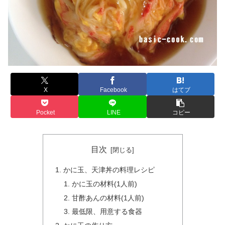
X
Facebook
はてブ
Pocket
LINE
コピー
目次
かに玉、天津丼の料理レシピ
かに玉の材料(1人前)
甘酢あんの材料(1人前)
最低限、用意する食器