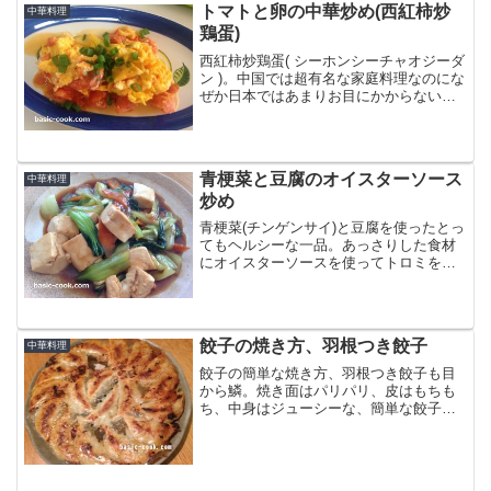
トマトと卵の中華炒め(西紅柿炒
中華料理
鶏蛋)
西紅柿炒鶏蛋( シーホンシーチャオジーダ
ン )。中国では超有名な家庭料理なのにな
ぜか日本ではあまりお目にかからない。
それは日本にはトマトを炒める文化があ
まりないから？？「簡単！」「美味し
い！」「食材も安い！」と三拍子揃った
西紅柿炒鶏蛋は、...
青梗菜と豆腐のオイスターソース
中華料理
炒め
青梗菜(チンゲンサイ)と豆腐を使ったとっ
てもヘルシーな一品。あっさりした食材
にオイスターソースを使ってトロミを付
けることで、一気に食卓のメイン料理に
格上げします。青梗菜を蒸し焼きにする
ことで、シャキシャキ感を残したまま程
よい固さに。豆腐は下...
餃子の焼き方、羽根つき餃子
中華料理
餃子の簡単な焼き方、羽根つき餃子も目
から鱗。焼き面はパリパリ、皮はもちも
ち、中身はジューシーな、簡単な餃子の
焼き方。材料餃子： お好みの個数水：
餃子の個数 × 6ccごま油： 餃子5個につき
小さじ1片栗粉： 水の10％(羽根つき餃子
の場合...