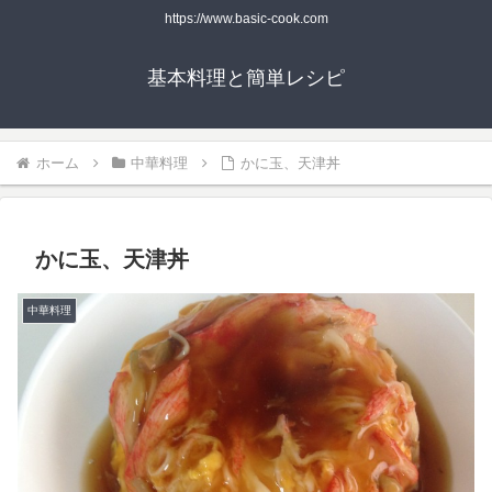
https://www.basic-cook.com
基本料理と簡単レシピ
ホーム
中華料理
かに玉、天津丼
かに玉、天津丼
中華料理