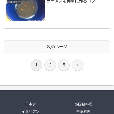
ラーメンを簡単に作るコツ
料理のコツ
次のページ
次
1
2
5
へ
日本食
多国籍料理
イタリアン
中華料理