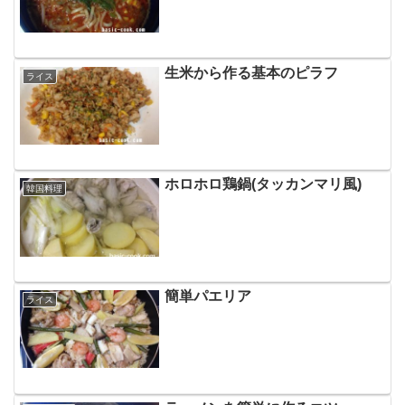
生米から作る基本のピラフ
ライス
ホロホロ鶏鍋(タッカンマリ風)
韓国料理
簡単パエリア
ライス