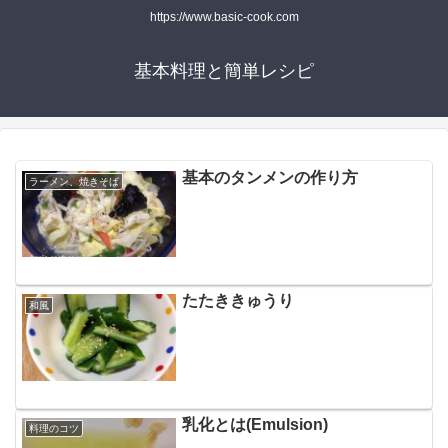
https://www.basic-cook.com
基本料理と簡単レシピ
基本のタンメンの作り方
ラーメン、焼きそば
たたききゅうり
和風
乳化とは(Emulsion)
料理のコツ